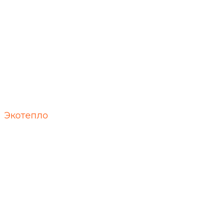
Экотепло
Утепление
напыляемым
полиуретано